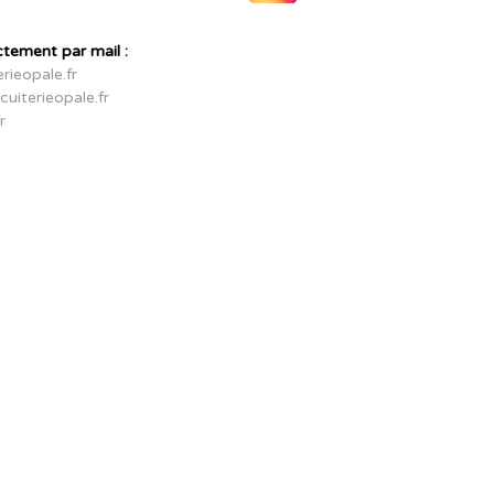
ctement par mail :
rieopale.fr
uiterieopale.fr
r