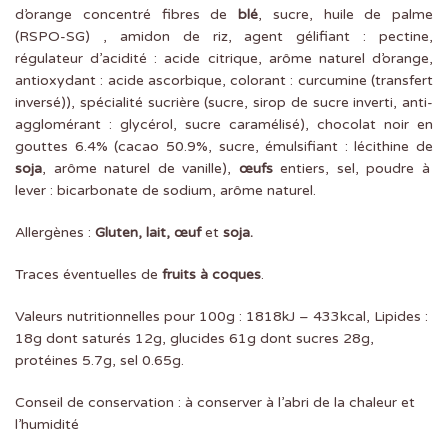
d’orange concentré fibres de
blé
, sucre, huile de palme
(RSPO-SG) , amidon de riz, agent gélifiant : pectine,
régulateur d’acidité : acide citrique, arôme naturel d’orange,
antioxydant : acide ascorbique, colorant : curcumine (transfert
inversé)), spécialité sucrière (sucre, sirop de sucre inverti, anti-
agglomérant : glycérol, sucre caramélisé), chocolat noir en
gouttes 6.4% (cacao 50.9%, sucre, émulsifiant : lécithine de
soja
, arôme naturel de vanille),
œufs
entiers, sel, poudre à
lever : bicarbonate de sodium, arôme naturel.
Allergènes :
Gluten, lait, œuf
et
soja.
Traces éventuelles de
fruits à coques
.
Valeurs nutritionnelles pour 100g : 1818kJ – 433kcal, Lipides :
18g dont saturés 12g, glucides 61g dont sucres 28g,
protéines 5.7g, sel 0.65g.
Conseil de conservation : à conserver à l’abri de la chaleur et
l’humidité