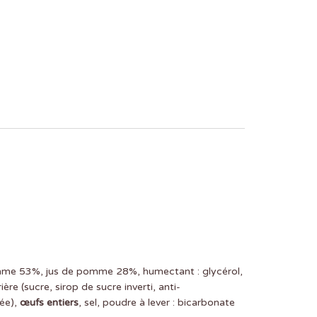
mme 53%, jus de pomme 28%, humectant : glycérol,
ère (sucre, sirop de sucre inverti, anti-
ée),
œufs entiers
, sel, poudre à lever : bicarbonate