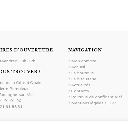
IRES D'OUVERTURE
NAVIGATION
u vendredi : 8h-17h
•
Mon compte
•
Accueil
OUS TROUVER ?
•
La boutique
•
La biscuiterie
rie de la Côte d’Opale
•
Actualités
ierre Remoleux
•
Contacts
Boulogne-sur-Mer
•
Politique de confidentialité
.21.91.01.20
•
Mentions légales / CGV
.21.91.88.31