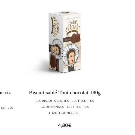
nc riz
Biscuit sablé Tout chocolat 180g
B
LES BISCUITS SUCRÉS
LES RECETTES
LES BISCU
GOURMANDES
LES RECETTES
MÉTAL
L
TÉS
LES
TRADITIONNELLES
4,80
€