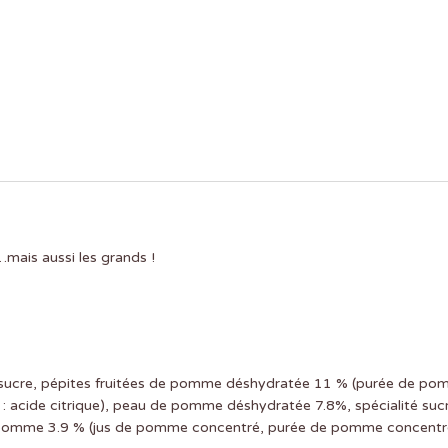
…mais aussi les grands !
 sucre, pépites fruitées de pomme déshydratée 11 % (purée de po
té : acide citrique), peau de pomme déshydratée 7.8%, spécialité sucri
de pomme 3.9 % (jus de pomme concentré, purée de pomme concentr