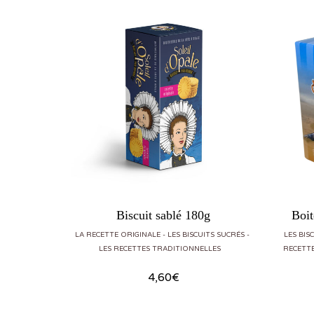
0g
Biscuit sablé 180g
Boit
RETS BOITE
ONNELLES
LA RECETTE ORIGINALE
LES BISCUITS SUCRÉS
LES BIS
LES RECETTES TRADITIONNELLES
RECETT
4,60
€