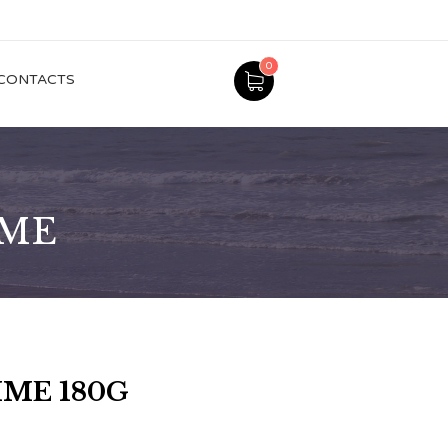
0
CONTACTS
MME
MME 180G