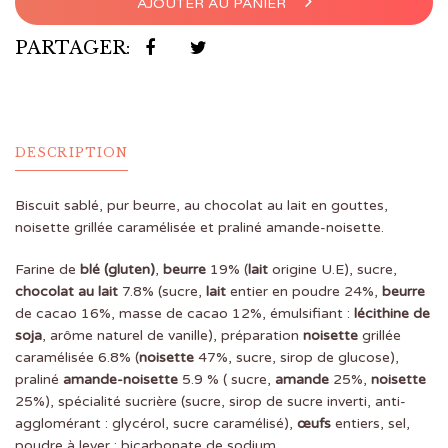
AJOUTER AU PANIER
PARTAGER:
DESCRIPTION
Biscuit sablé, pur beurre, au chocolat au lait en gouttes,
noisette grillée caramélisée et praliné amande-noisette.
Farine de
blé (gluten)
,
beurre
19% (
lait
origine U.E), sucre,
chocolat au lait
7.8% (sucre,
lait
entier en poudre 24%,
beurre
de cacao 16%, masse de cacao 12%, émulsifiant :
lécithine de
soja
, arôme naturel de vanille), préparation
noisette
grillée
caramélisée 6.8% (
noisette
47%, sucre, sirop de glucose),
praliné
amande-noisette
5.9 % ( sucre,
amande
25%,
noisette
25%), spécialité sucrière (sucre, sirop de sucre inverti, anti-
agglomérant : glycérol, sucre caramélisé),
œufs
entiers, sel,
poudre à lever : bicarbonate de sodium.